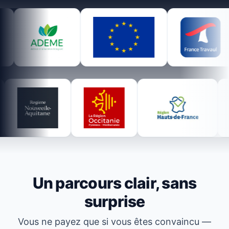
Sources officielles référencées
Notre base de données agrège les dispositifs d'aides publ
Un parcours clair, sans
surprise
Vous ne payez que si vous êtes convaincu —