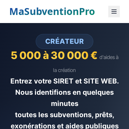
Estimations basées sur les dispositifs actifs référencés 
ARTISAN · TPE
CRÉATEUR
3 000 à 18 000 €
5 000 à 30 000 €
d'aides
d'aides à
accessibles
la création
Entrez votre SIRET et SITE WEB.
Nous identifions en quelques
minutes
toutes les subventions, prêts,
exonérations et aides publiques